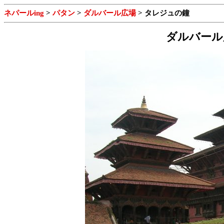
ネパールing
>
パタン
>
ダルバール広場
> タレジュの鐘
ダルバール